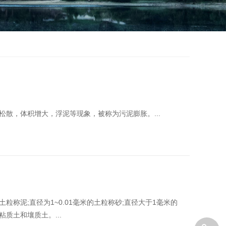
散，体积增大，浮泥等现象，被称为污泥膨胀。...
粒称泥;直径为1~0.01毫米的土粒称砂;直径大于1毫米的
质土和壤质土。...