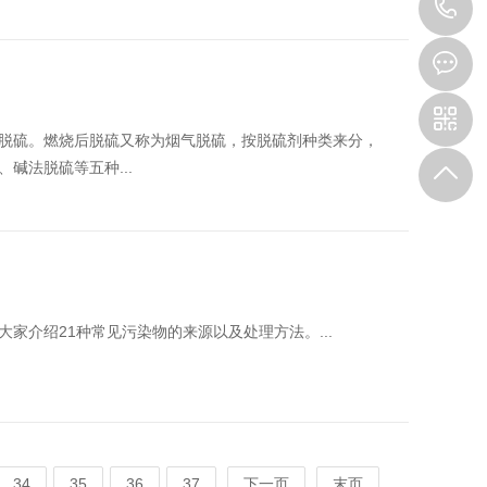
0
2
脱硫。燃烧后脱硫又称为烟气脱硫，按脱硫剂种类来分，
碱法脱硫等五种...
家介绍21种常见污染物的来源以及处理方法。...
34
35
36
37
下一页
末页