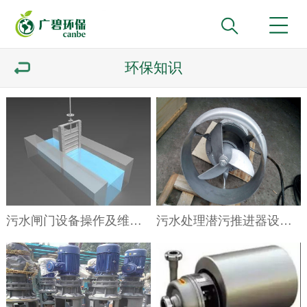
环保知识
污水闸门设备操作及维修规程
污水处理潜污推进器设备操作及维修规程